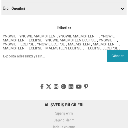
Ürün Önerileri
Etiketler
YNGWIE
,
YNGWIE MALMSTEEN
,
YNGWIE MALMSTEEN –
,
YNGWIE
MALMSTEEN – ECLIPSE
,
YNGWIE MALMSTEEN ECLIPSE
,
YNGWIE –
,
YNGWIE – ECLIPSE
,
YNGWIE ECLIPSE
,
MALMSTEEN
,
MALMSTEEN –
,
MALMSTEEN – ECLIPSE
,
MALMSTEEN ECLIPSE
,
– ECLIPSE
,
ECLIPSE
,
Gönder
ALIŞVERİŞ BİLGİLERİ
Siparişlerim
Beğendiklerim
İade Taleplerim