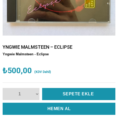
YNGWIE MALMSTEEN – ECLIPSE
Yngwie Malmsteen -
Eclipse
₺500,00
(KDV Dahil)