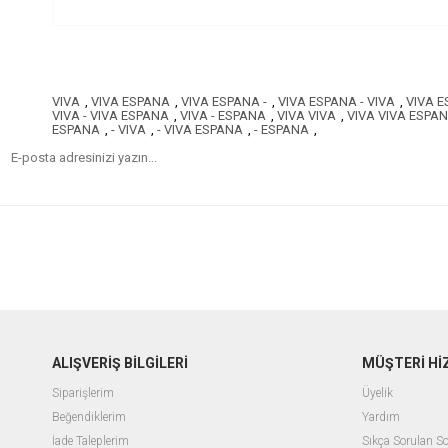
VIVA
,
VIVA ESPANA
,
VIVA ESPANA -
,
VIVA ESPANA - VIVA
,
VIVA E
VIVA - VIVA ESPANA
,
VIVA - ESPANA
,
VIVA VIVA
,
VIVA VIVA ESPA
ESPANA
,
- VIVA
,
- VIVA ESPANA
,
- ESPANA
,
ALIŞVERİŞ BİLGİLERİ
MÜŞTERİ Hİ
Siparişlerim
Üyelik
Beğendiklerim
Yardım
İade Taleplerim
Sıkça Sorulan So