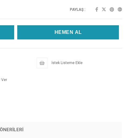
PAYLAŞ :
İstek Listeme Ekle
 Ver
ÖNERILERI