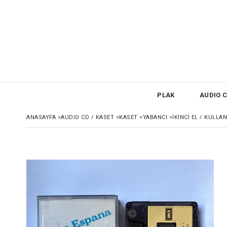
PLAK
AUDIO C
ANASAYFA
>
AUDIO CD / KASET
>
KASET
>
YABANCI
>
İKİNCİ EL / KULLA