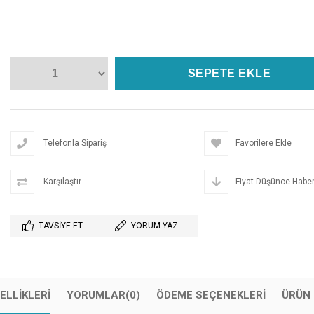
Telefonla Sipariş
Favorilere Ekle
Karşılaştır
Fiyat Düşünce Haber
TAVSIYE ET
YORUM YAZ
ELLIKLERI
YORUMLAR
(0)
ÖDEME SEÇENEKLERI
ÜRÜN 