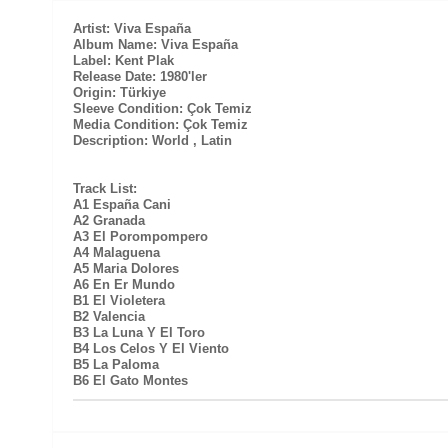
Artist: Viva España
Album Name: Viva España
Label: Kent Plak
Release Date: 1980'ler
Origin: Türkiye
Sleeve Condition: Çok Temiz
Media Condition: Çok Temiz
Description: World , Latin
Track List:
A1 España Cani
A2 Granada
A3 El Porompompero
A4 Malaguena
A5 Maria Dolores
A6 En Er Mundo
B1 El Violetera
B2 Valencia
B3 La Luna Y El Toro
B4 Los Celos Y El Viento
B5 La Paloma
B6 El Gato Montes