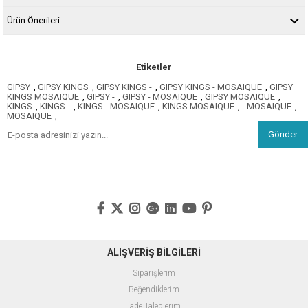
Ürün Önerileri
Etiketler
GIPSY
,
GIPSY KINGS
,
GIPSY KINGS -
,
GIPSY KINGS - MOSAIQUE
,
GIPSY
KINGS MOSAIQUE
,
GIPSY -
,
GIPSY - MOSAIQUE
,
GIPSY MOSAIQUE
,
KINGS
,
KINGS -
,
KINGS - MOSAIQUE
,
KINGS MOSAIQUE
,
- MOSAIQUE
,
MOSAIQUE
,
Gönder
ALIŞVERİŞ BİLGİLERİ
Siparişlerim
Beğendiklerim
İade Taleplerim