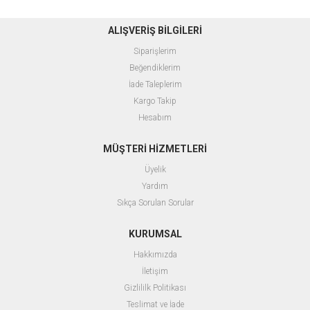
ALIŞVERİŞ BİLGİLERİ
Siparişlerim
Beğendiklerim
İade Taleplerim
Kargo Takip
Hesabım
MÜŞTERİ HİZMETLERİ
Üyelik
Yardım
Sıkça Sorulan Sorular
KURUMSAL
Hakkımızda
İletişim
Gizlililk Politikası
Teslimat ve İade