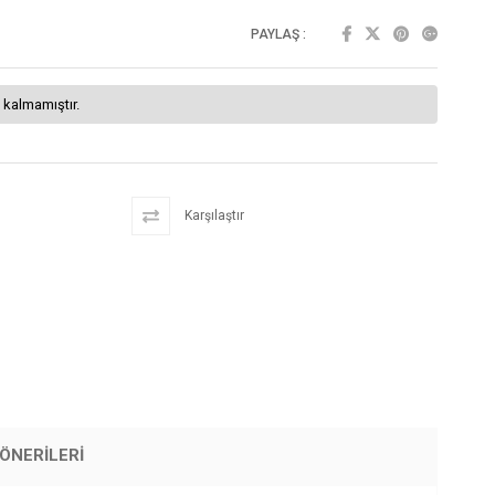
PAYLAŞ :
 kalmamıştır.
Karşılaştır
ÖNERILERI