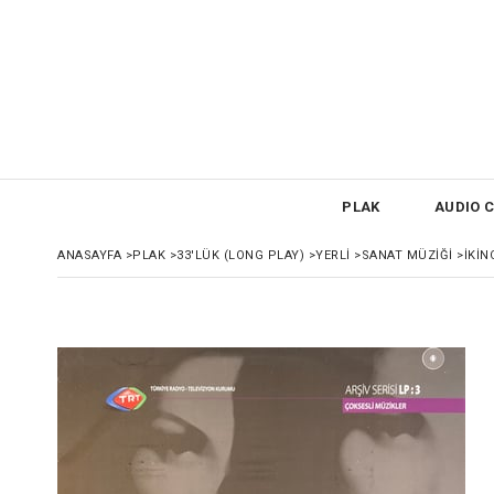
PLAK
AUDIO C
ANASAYFA
>
PLAK
>
33'LÜK (LONG PLAY)
>
YERLİ
>
SANAT MÜZİĞİ
>
İKIN