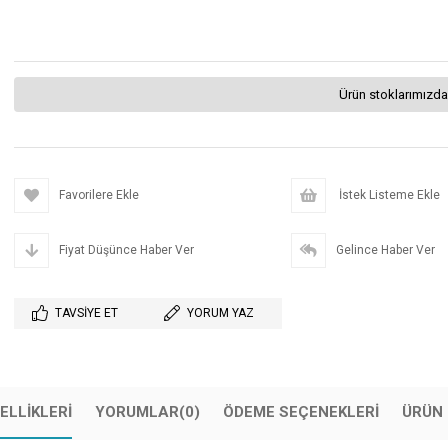
Ürün stoklarımızda
Favorilere Ekle
İstek Listeme Ekle
Fiyat Düşünce Haber Ver
Gelince Haber Ver
TAVSIYE ET
YORUM YAZ
ELLIKLERI
YORUMLAR
(0)
ÖDEME SEÇENEKLERI
ÜRÜN 