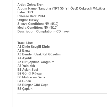
Artist: Zehra Eren
Album Name: Tangolar (TRT 50. Yıl Özel) Çoksesli Müzikler
Label: TRT
Release Date: 2014
Origin: Turkey
Sleeve Condition: NM (9/10)
Media Condition: NM (9/10)
Description: Complation - CD İlaveli
Track List:
A1 Dinle Sevgili Dinle
A2 Bana
A3 Benden Uzak Kal Güzelim
A4 Ayrılık
A5 Bir Çapkına Yangınım
A6 Yalnızlık
B1 Aşkın Sesi
B2 Gönül Rüyası
B3 Muhtacım Sana
B4 Giden
B5 Rüzgar Gibi Geçti
B6 Çapkın