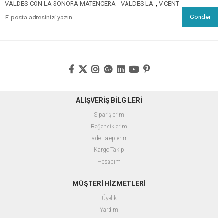
VALDES CON LA SONORA MATENCERA - VALDES LA
,
VICENT
,
Gönder
ALIŞVERİŞ BİLGİLERİ
Siparişlerim
Beğendiklerim
İade Taleplerim
Kargo Takip
Hesabım
MÜŞTERİ HİZMETLERİ
Üyelik
Yardım