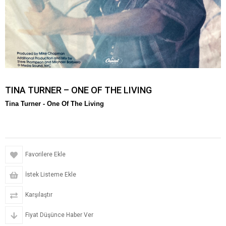
TINA TURNER – ONE OF THE LIVING
Tina Turner -
One Of The Living
Favorilere Ekle
İstek Listeme Ekle
Karşılaştır
Fiyat Düşünce Haber Ver