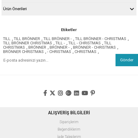
Ürün Önerileri
Etiketler
TILL
,
TILL BRÖNNER
,
TILL BRÖNNER -
,
TILL BRÖNNER - CHRISTMAS
,
TILL BRÖNNER CHRISTMAS
,
TILL -
,
TILL - CHRISTMAS
,
TILL
CHRISTMAS
,
BRÖNNER
,
BRÖNNER -
,
BRÖNNER - CHRISTMAS
,
BRÖNNER CHRISTMAS
,
- CHRISTMAS
,
CHRISTMAS
,
Gönder
ALIŞVERİŞ BİLGİLERİ
Siparişlerim
Beğendiklerim
İade Taleplerim