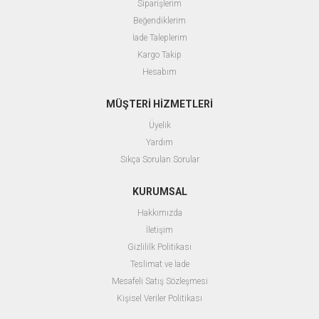
Siparişlerim
Beğendiklerim
İade Taleplerim
Kargo Takip
Hesabım
MÜŞTERİ HİZMETLERİ
Üyelik
Yardım
Sıkça Sorulan Sorular
KURUMSAL
Hakkımızda
İletişim
Gizlililk Politikası
Teslimat ve İade
Mesafeli Satış Sözleşmesi
Kişisel Veriler Politikası