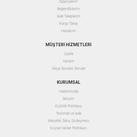
Siparişlerim
Beğendiklerim
İade Taleplerim
Kargo Takip
Hesabım
MÜŞTERİ HİZMETLERİ
Üyelik
Yardım
Sıkça Sorulan Sorular
KURUMSAL
Hakkımızda
İletişim
Gizlililk Politikası
Teslimat ve İade
Mesafeli Satış Sözleşmesi
Kişisel Veriler Politikası