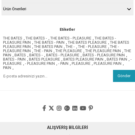
Ürün Önerileri
Etiketler
THE BATES
,
THE BATES -
,
THE BATES - PLEASURE
,
THE BATES -
PLEASURE PAIN
,
THE BATES - PAIN
,
THE BATES PLEASURE
,
THE BATES
PLEASURE PAIN
,
THE BATES PAIN
,
THE -
,
THE - PLEASURE
,
THE -
PLEASURE PAIN
,
THE - PAIN
,
THE PLEASURE
,
THE PLEASURE PAIN
,
THE
PAIN
,
BATES
,
BATES -
,
BATES - PLEASURE
,
BATES - PLEASURE PAIN
,
BATES - PAIN
,
BATES PLEASURE
,
BATES PLEASURE PAIN
,
BATES PAIN
,
-
PLEASURE
,
- PLEASURE PAIN
,
- PAIN
,
PLEASURE
,
PLEASURE PAIN
,
PAIN
,
Gönder
ALIŞVERİŞ BİLGİLERİ