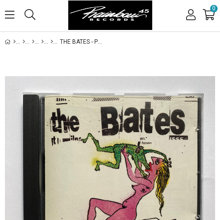
0
THE BATES - PLEASURE + PAIN