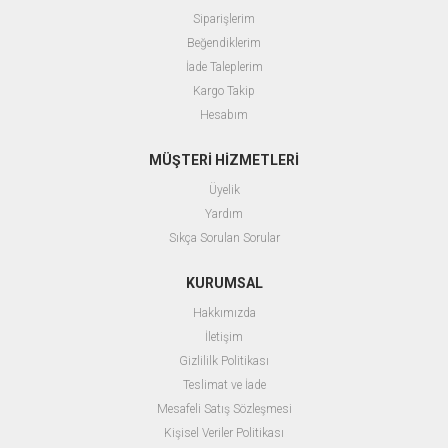
Siparişlerim
Beğendiklerim
İade Taleplerim
Kargo Takip
Hesabım
MÜŞTERİ HİZMETLERİ
Üyelik
Yardım
Sıkça Sorulan Sorular
KURUMSAL
Hakkımızda
İletişim
Gizlililk Politikası
Teslimat ve İade
Mesafeli Satış Sözleşmesi
Kişisel Veriler Politikası