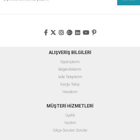
ALIŞVERİŞ BİLGİLERİ
Siparişlerim
Beğendiklerim
İade Taleplerim
Kargo Takip
Hesabım
MÜŞTERİ HİZMETLERİ
Üyelik
Yardım
Sıkça Sorulan Sorular