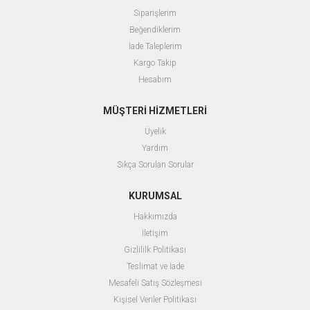
Siparişlerim
Beğendiklerim
İade Taleplerim
Kargo Takip
Hesabım
MÜŞTERİ HİZMETLERİ
Üyelik
Yardım
Sıkça Sorulan Sorular
KURUMSAL
Hakkımızda
İletişim
Gizlililk Politikası
Teslimat ve İade
Mesafeli Satış Sözleşmesi
Kişisel Veriler Politikası