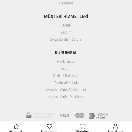
Hesabım
MÜŞTERİ HİZMETLERİ
Üyelik
Yardım
Sıkça Sorulan Sorular
KURUMSAL
Hakkımızda
İletişim
Gizlililk Politikası
Teslimat ve İade
Mesafeli Satış Sözleşmesi
Kişisel Veriler Politikası
Anasayfa
Favorilerim
Sepetim
Üye Girişi