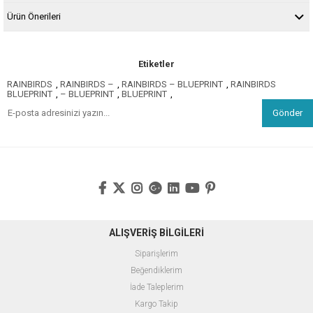
Ürün Önerileri
Etiketler
RAINBIRDS
,
RAINBIRDS –
,
RAINBIRDS – BLUEPRINT
,
RAINBIRDS
BLUEPRINT
,
– BLUEPRINT
,
BLUEPRINT
,
Gönder
ALIŞVERİŞ BİLGİLERİ
Siparişlerim
Beğendiklerim
İade Taleplerim
Kargo Takip