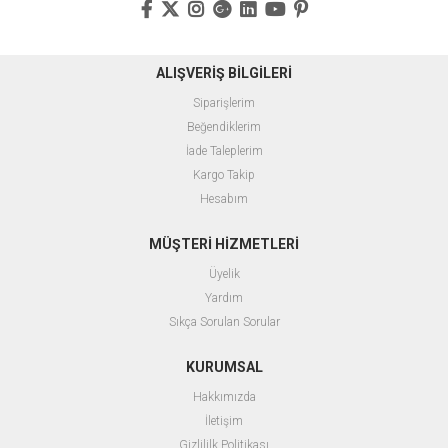
ALIŞVERİŞ BİLGİLERİ
Siparişlerim
Beğendiklerim
İade Taleplerim
Kargo Takip
Hesabım
MÜŞTERİ HİZMETLERİ
Üyelik
Yardım
Sıkça Sorulan Sorular
KURUMSAL
Hakkımızda
İletişim
Gizlililk Politikası