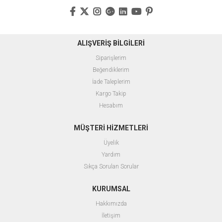
ALIŞVERİŞ BİLGİLERİ
Siparişlerim
Beğendiklerim
İade Taleplerim
Kargo Takip
Hesabım
MÜŞTERİ HİZMETLERİ
Üyelik
Yardım
Sıkça Sorulan Sorular
KURUMSAL
Hakkımızda
İletişim