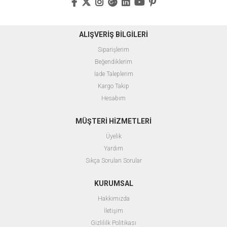
ALIŞVERİŞ BİLGİLERİ
Siparişlerim
Beğendiklerim
İade Taleplerim
Kargo Takip
Hesabım
MÜŞTERİ HİZMETLERİ
Üyelik
Yardım
Sıkça Sorulan Sorular
KURUMSAL
Hakkımızda
İletişim
Gizlililk Politikası