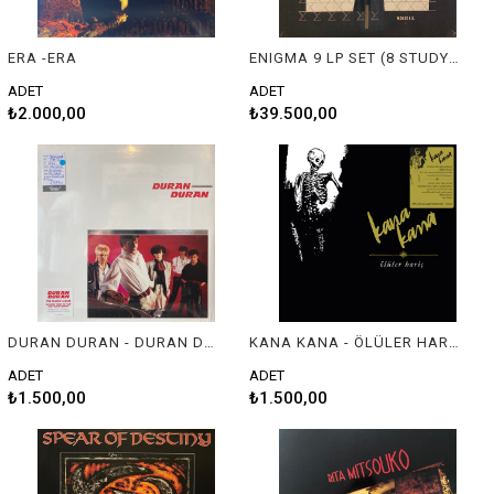
ERA -ERA
ENIGMA 9 LP SET (8 STUDYO ALBUM / 1 GREATEST HITS) SIYAH LP 2021 REISSUE
ADET
ADET
₺2.000,00
₺39.500,00
DURAN DURAN - DURAN DURAN
KANA KANA - ÖLÜLER HARİÇ
ADET
ADET
₺1.500,00
₺1.500,00