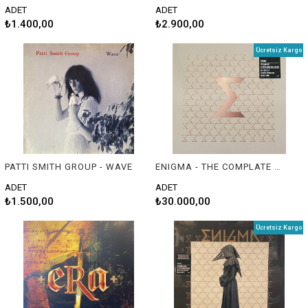
ADET
ADET
₺1.400,00
₺2.900,00
Ücretsiz Kargo
PATTI SMITH GROUP - WAVE
ENIGMA - THE COMPLATE STUDIO ALBUM COLLECTION (8 LP BOX SET & SİYAH RENK LP)
ADET
ADET
₺1.500,00
₺30.000,00
Ücretsiz Kargo