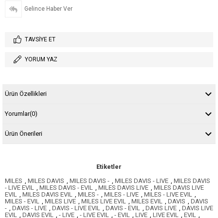
Gelince Haber Ver
TAVSIYE ET
YORUM YAZ
Ürün Özellikleri
Yorumlar
(0)
Ürün Önerileri
Etiketler
MILES
,
MILES DAVIS
,
MILES DAVIS -
,
MILES DAVIS - LIVE
,
MILES DAVIS
- LIVE EVIL
,
MILES DAVIS - EVIL
,
MILES DAVIS LIVE
,
MILES DAVIS LIVE
EVIL
,
MILES DAVIS EVIL
,
MILES -
,
MILES - LIVE
,
MILES - LIVE EVIL
,
MILES - EVIL
,
MILES LIVE
,
MILES LIVE EVIL
,
MILES EVIL
,
DAVIS
,
DAVIS
-
,
DAVIS - LIVE
,
DAVIS - LIVE EVIL
,
DAVIS - EVIL
,
DAVIS LIVE
,
DAVIS LIVE
EVIL
,
DAVIS EVIL
,
- LIVE
,
- LIVE EVIL
,
- EVIL
,
LIVE
,
LIVE EVIL
,
EVIL
,