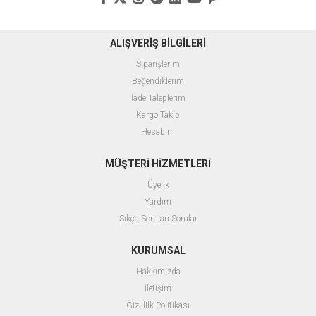
ALIŞVERİŞ BİLGİLERİ
Siparişlerim
Beğendiklerim
İade Taleplerim
Kargo Takip
Hesabım
MÜŞTERİ HİZMETLERİ
Üyelik
Yardım
Sıkça Sorulan Sorular
KURUMSAL
Hakkımızda
İletişim
Gizlililk Politikası