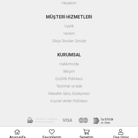
Hesabım
MÜŞTERİ HİZMETLERİ
Üyelik
Yardım
Sıkça Sorulan Sorular
KURUMSAL
Hakkımızda
İletişim
Gizlililk Politikası
Teslimat ve İade
Mesafeli Satış Sözleşmesi
Kişisel Veriler Politikası
Anasayfa
Favorilerim
Sepetim
Üye Girişi