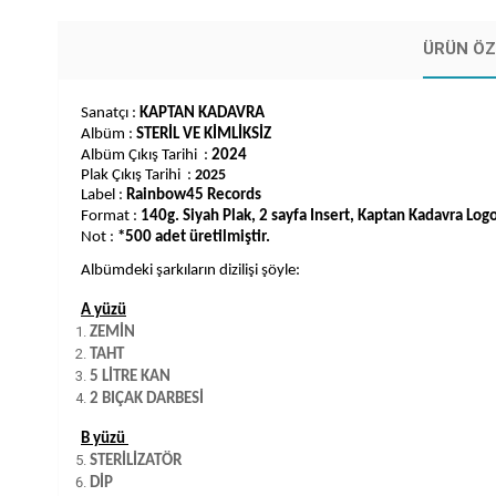
ÜRÜN ÖZ
Sanatçı :
KAPTAN KADAVRA
Albüm :
STERİL VE KİMLİKSİZ
Albüm Çıkış Tarihi :
2024
Plak Çıkış Tarihi :
2025
Label :
Rainbow45 Records
Format :
140g. Siyah Plak, 2 sayfa Insert, Kaptan Kadavra Logo
Not :
*500 adet üretilmiştir.
Albümdeki şarkıların dizilişi şöyle:
A yüzü
ZEMİN
TAHT
5 LİTRE KAN
2 BIÇAK DARBESİ
B yüzü
STERİLİZATÖR
DİP