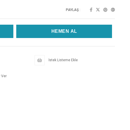
PAYLAŞ :
İstek Listeme Ekle
 Ver