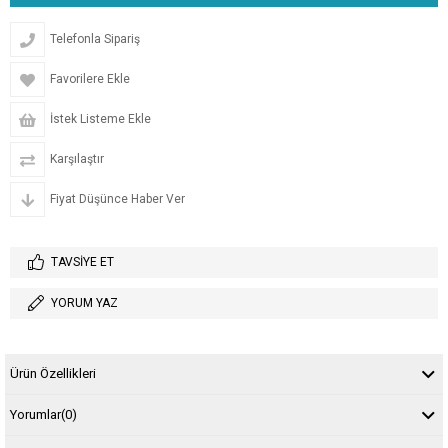
Telefonla Sipariş
Favorilere Ekle
İstek Listeme Ekle
Karşılaştır
Fiyat Düşünce Haber Ver
TAVSIYE ET
YORUM YAZ
Ürün Özellikleri
Yorumlar
(0)