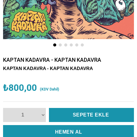
KAPTAN KADAVRA - KAPTAN KADAVRA
KAPTAN KADAVRA -
KAPTAN KADAVRA
₺800,00
(KDV Dahil)