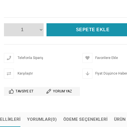
Telefonla Sipariş
Favorilere Ekle
Karşılaştır
Fiyat Düşünce Haber
TAVSIYE ET
YORUM YAZ
ELLIKLERI
YORUMLAR
(0)
ÖDEME SEÇENEKLERI
ÜRÜN 