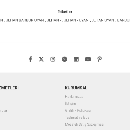
Etiketler
AN
,
JEHAN BARBUR UYAN
,
JEHAN -
,
JEHAN - UYAN
,
JEHAN UYAN
,
BARBU
ZMETLERİ
KURUMSAL
Hakkımızda
İletişim
rular
Gizlililk Politikası
Teslimat ve İade
Mesafeli Satış Sözleşmesi