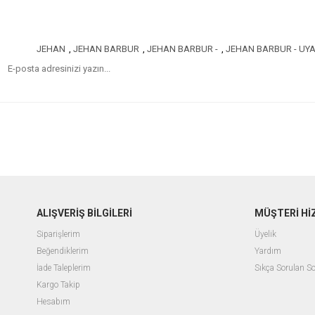
JEHAN
,
JEHAN BARBUR
,
JEHAN BARBUR -
,
JEHAN BARBUR - UY
ALIŞVERİŞ BİLGİLERİ
MÜŞTERİ Hİ
Siparişlerim
Üyelik
Beğendiklerim
Yardım
İade Taleplerim
Sıkça Sorulan So
Kargo Takip
Hesabım