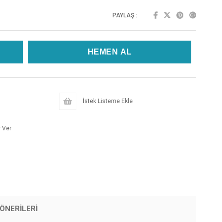
PAYLAŞ :
İstek Listeme Ekle
 Ver
ÖNERILERI