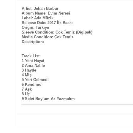
Artist: Jehan Barbur
Album Name: Evim Neresi
Label: Ada Müzik
Release Date: 2017 İlk Baskı
Origin: Turkiye
Sleeve Condition: Çok Temiz (Digipak)
Media Condition: Çok Temiz
Description:
Track List:
1 Yeni Hayat
2 Ama Nafile
3 Hayde
4 Miş
5 Yeri Gelmedi
6 Kendime
7 Aşk
8 Uç
9 Selvi Boylum Az Yazmalım