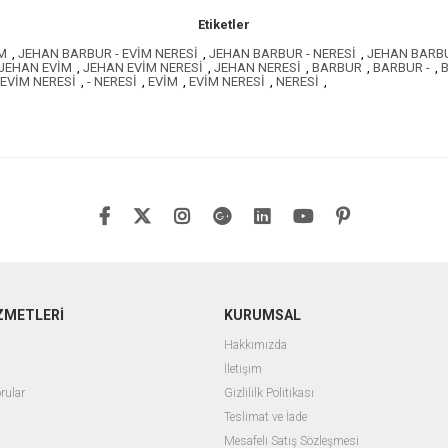
Etiketler
M
,
JEHAN BARBUR - EVİM NERESİ
,
JEHAN BARBUR - NERESİ
,
JEHAN BARB
JEHAN EVİM
,
JEHAN EVİM NERESİ
,
JEHAN NERESİ
,
BARBUR
,
BARBUR -
,
B
 EVİM NERESİ
,
- NERESİ
,
EVİM
,
EVİM NERESİ
,
NERESİ
,
ZMETLERİ
KURUMSAL
Hakkımızda
İletişim
rular
Gizlililk Politikası
Teslimat ve İade
Mesafeli Satış Sözleşmesi