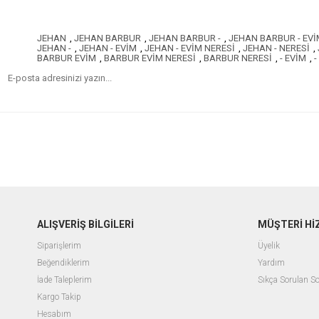
JEHAN
,
JEHAN BARBUR
,
JEHAN BARBUR -
,
JEHAN BARBUR - EVİ
JEHAN -
,
JEHAN - EVİM
,
JEHAN - EVİM NERESİ
,
JEHAN - NERESİ
,
BARBUR EVİM
,
BARBUR EVİM NERESİ
,
BARBUR NERESİ
,
- EVİM
,
-
ALIŞVERİŞ BİLGİLERİ
MÜŞTERİ Hİ
Siparişlerim
Üyelik
Beğendiklerim
Yardım
İade Taleplerim
Sıkça Sorulan So
Kargo Takip
Hesabım