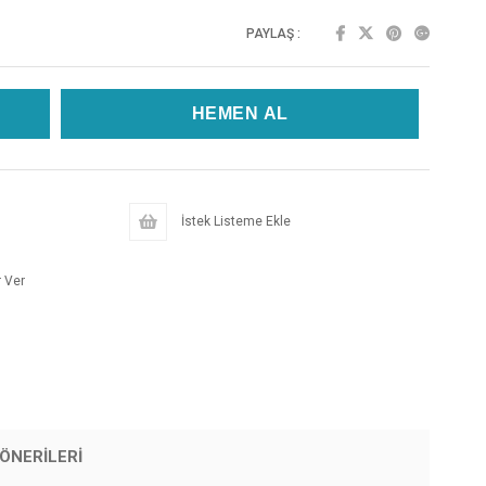
PAYLAŞ :
İstek Listeme Ekle
 Ver
ÖNERILERI