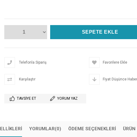
Telefonla Sipariş
Favorilere Ekle
Karşılaştır
Fiyat Düşünce Haber
TAVSIYE ET
YORUM YAZ
ELLIKLERI
YORUMLAR
(0)
ÖDEME SEÇENEKLERI
ÜRÜN 