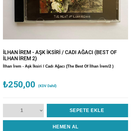
İLHAN İREM - AŞK İKSİRİ / CADI AĞACI (BEST OF
İLHAN İREM 2)
İlhan İrem -
Aşk İksiri / Cadı Ağacı (The Best Of İlhan İrem/2 )
₺250,00
(KDV Dahil)