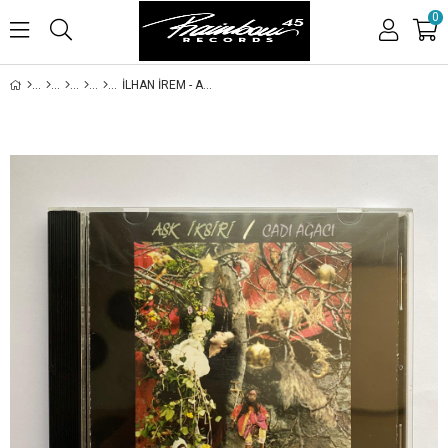
0
İLHAN İREM - AŞK İKSİRİ / CADI AĞACI (BEST OF İLHAN İREM 2)