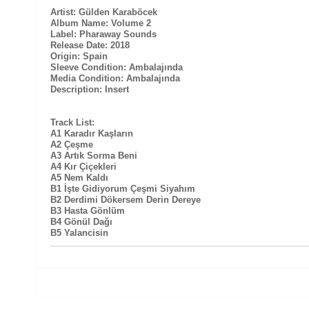
Artist: Gülden Karaböcek
Album Name: Volume 2
Label: Pharaway Sounds
Release Date: 2018
Origin: Spain
Sleeve Condition: Ambalajında
Media Condition: Ambalajında
Description: Insert
Track List:
A1 Karadır Kaşların
A2 Çeşme
A3 Artık Sorma Beni
A4 Kır Çiçekleri
A5 Nem Kaldı
B1 İşte Gidiyorum Çeşmi Siyahım
B2 Derdimi Dökersem Derin Dereye
B3 Hasta Gönlüm
B4 Gönül Dağı
B5 Yalancisin