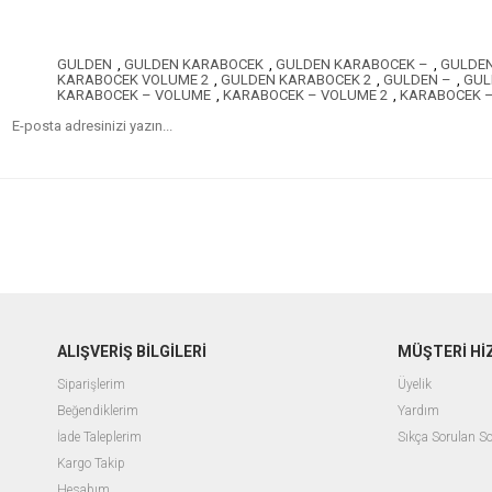
GULDEN
,
GULDEN KARABOCEK
,
GULDEN KARABOCEK –
,
GULDEN
KARABOCEK VOLUME 2
,
GULDEN KARABOCEK 2
,
GULDEN –
,
GUL
KARABOCEK – VOLUME
,
KARABOCEK – VOLUME 2
,
KARABOCEK –
ALIŞVERİŞ BİLGİLERİ
MÜŞTERİ Hİ
Siparişlerim
Üyelik
Beğendiklerim
Yardım
İade Taleplerim
Sıkça Sorulan So
Kargo Takip
Hesabım