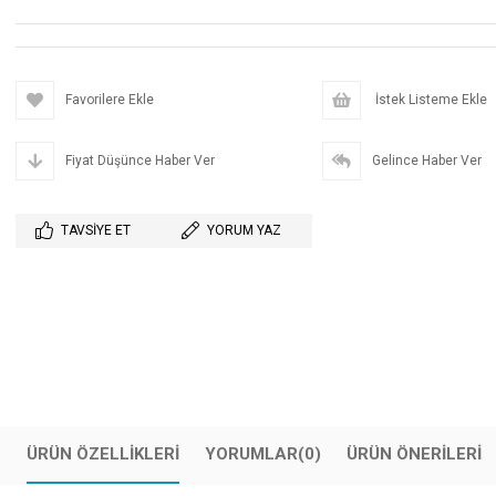
Favorilere Ekle
İstek Listeme Ekle
Fiyat Düşünce Haber Ver
Gelince Haber Ver
TAVSIYE ET
YORUM YAZ
ÜRÜN ÖZELLIKLERI
YORUMLAR
(0)
ÜRÜN ÖNERILERI