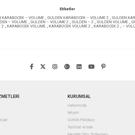
Etiketler
 KARABOCEK – VOLUME
,
GULDEN KARABOCEK – VOLUME 2
,
GULDEN KAR
DEN – VOLUME
,
GULDEN – VOLUME 2
,
GULDEN – 2
,
GULDEN VOLUME
,
G
 2
,
KARABOCEK VOLUME
,
KARABOCEK VOLUME 2
,
KARABOCEK 2
,
– VOL
ZMETLERİ
KURUMSAL
Hakkımızda
İletişim
rular
Gizlililk Politikası
Teslimat ve İade
Mesafeli Satış Sözleşmesi