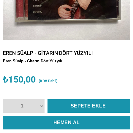
EREN SÜALP - GİTARIN DÖRT YÜZYILI
Eren Süalp -
Gitarın Dört Yüzyılı
₺150,00
(KDV Dahil)