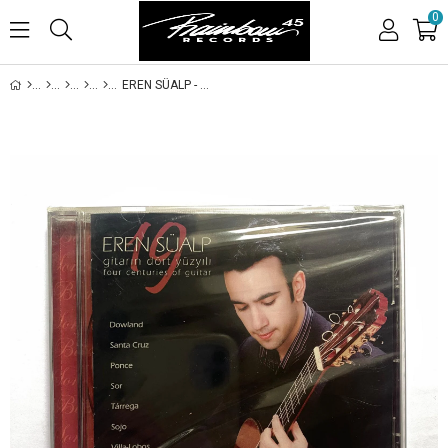
0
EREN SÜALP - GİTARIN DÖRT YÜZYILI