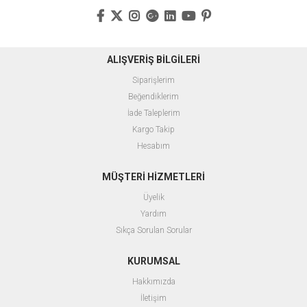
ALIŞVERİŞ BİLGİLERİ
Siparişlerim
Beğendiklerim
İade Taleplerim
Kargo Takip
Hesabım
MÜŞTERİ HİZMETLERİ
Üyelik
Yardım
Sıkça Sorulan Sorular
KURUMSAL
Hakkımızda
İletişim