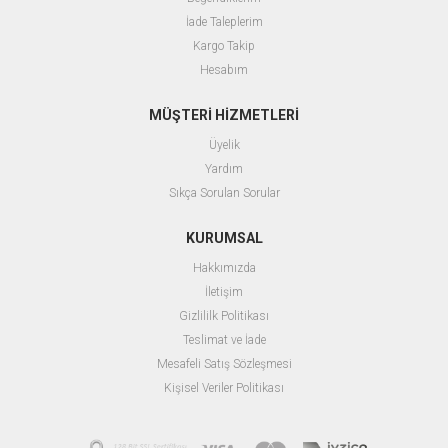
İade Taleplerim
Kargo Takip
Hesabım
MÜŞTERİ HİZMETLERİ
Üyelik
Yardım
Sıkça Sorulan Sorular
KURUMSAL
Hakkımızda
İletişim
Gizlililk Politikası
Teslimat ve İade
Mesafeli Satış Sözleşmesi
Kişisel Veriler Politikası