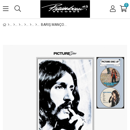
0
BARIŞ MANÇO -DÜNDEN BUGÜNE / DAĞLAR DAĞLAR (PICTURE DISC)