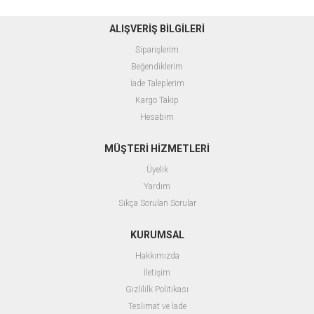
ALIŞVERİŞ BİLGİLERİ
Siparişlerim
Beğendiklerim
İade Taleplerim
Kargo Takip
Hesabım
MÜŞTERİ HİZMETLERİ
Üyelik
Yardım
Sıkça Sorulan Sorular
KURUMSAL
Hakkımızda
İletişim
Gizlililk Politikası
Teslimat ve İade