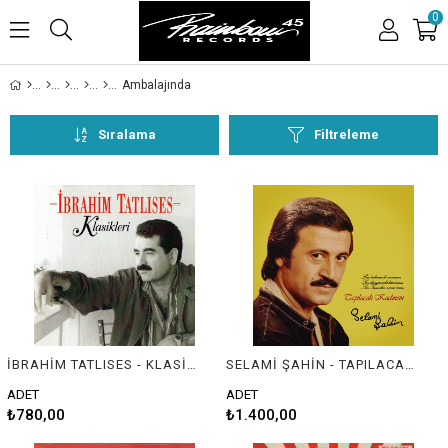
0
Ambalajında
Sıralama
Filtreleme
İBRAHİM TATLISES - KLASİKLERİ
SELAMİ ŞAHİN - TAPILACAK KADINSIN
ADET
ADET
₺780,00
₺1.400,00