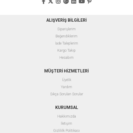
ALIŞVERİŞ BİLGİLERİ
Siparişlerim
Beğendiklerim
İade Taleplerim
Kargo Takip
Hesabım
MÜŞTERİ HİZMETLERİ
Üyelik
Yardım
Sıkça Sorulan Sorular
KURUMSAL
Hakkımızda
İletişim
Gizlililk Politikası