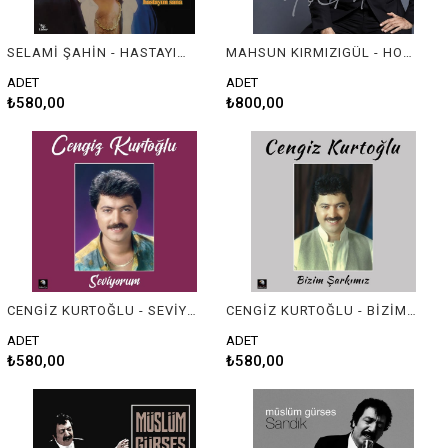
SELAMİ ŞAHİN - HASTAYIM SANA
MAHSUN KIRMIZIGÜL - HOŞ GELDİN
ADET
ADET
₺580,00
₺800,00
CENGİZ KURTOĞLU - SEVİYORUM
CENGİZ KURTOĞLU - BİZİM ŞARKIMIZ
ADET
ADET
₺580,00
₺580,00