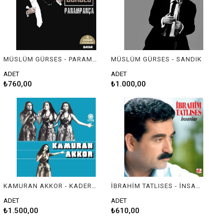
MÜSLÜM GÜRSES - PARAMPARÇA
MÜSLÜM GÜRSES - SANDIK
ADET
ADET
₺760,00
₺1.000,00
KAMURAN AKKOR - KADER ÇIKMAZI
İBRAHİM TATLISES - İNSANLAR (AMBALAJINDA / KULLANILMAMIŞ)
ADET
ADET
₺1.500,00
₺610,00