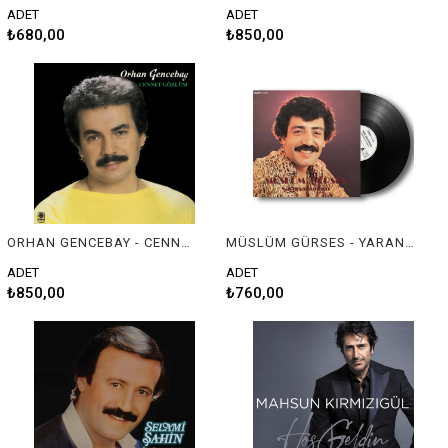
ADET
ADET
₺680,00
₺850,00
ORHAN GENCEBAY - CENNET GÖZLÜM
MÜSLÜM GÜRSES - YARANAMADIM
ADET
ADET
₺850,00
₺760,00