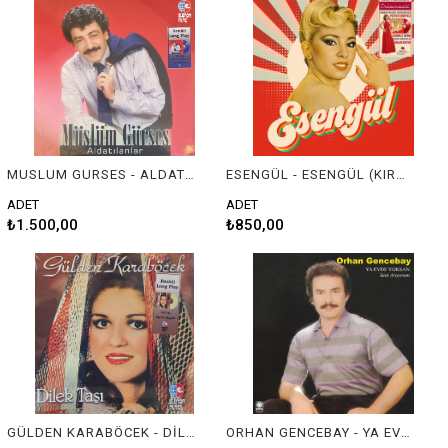
MUSLUM GURSES - ALDATILANLAR
ESENGÜL - ESENGÜL (KIRMIZI RENKLİ PLAK)
ADET
ADET
₺1.500,00
₺850,00
GÜLDEN KARABÖCEK - DİLEK TAŞI (RENKLİ PLAK)
ORHAN GENCEBAY - YA EVDE YOKSAN