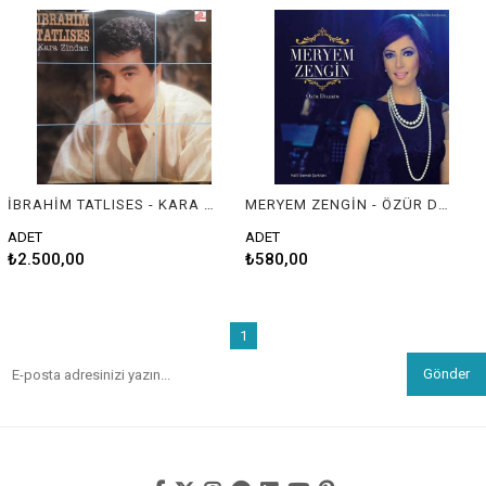
İBRAHİM TATLISES - KARA ZİNDAN
MERYEM ZENGİN - ÖZÜR DİLERİM (AMBALAJINDA)
ADET
ADET
₺2.500,00
₺580,00
1
Gönder