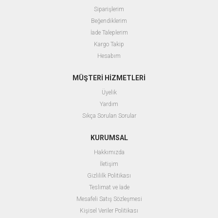
Siparişlerim
Beğendiklerim
İade Taleplerim
Kargo Takip
Hesabım
MÜŞTERİ HİZMETLERİ
Üyelik
Yardım
Sıkça Sorulan Sorular
KURUMSAL
Hakkımızda
İletişim
Gizlililk Politikası
Teslimat ve İade
Mesafeli Satış Sözleşmesi
Kişisel Veriler Politikası